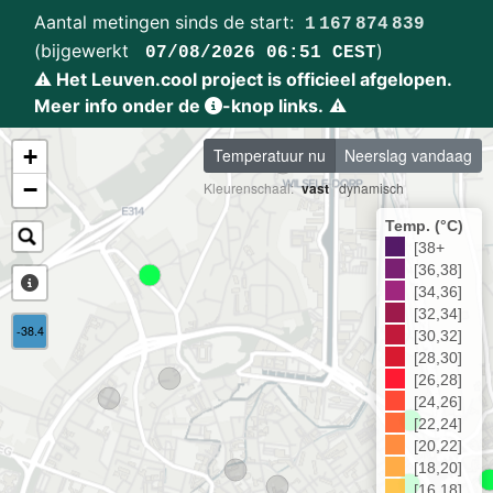
Aantal metingen sinds de start:
1 167 874 839
(bijgewerkt
)
07/08/2026 06:51 CEST
⚠️
Het Leuven.cool project is officieel afgelopen.
Meer info onder de
-knop links.
⚠️
+
Temperatuur nu
Neerslag vandaag
−
Kleurenschaal:
vast
|
dynamisch
Temp. (°C)
[38+
[36,38]
[34,36]
[32,34]
-38.4
[30,32]
[28,30]
[26,28]
[24,26]
[22,24]
[20,22]
[18,20]
[16,18]